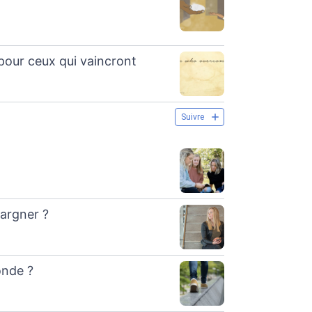
pour ceux qui vaincront
Suivre
pargner ?
onde ?