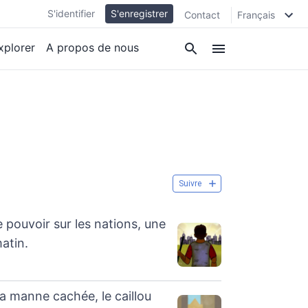
S'identifier
S'enregistrer
Contact
Français
xplorer
A propos de nous
Suivre
 pouvoir sur les nations, une
matin.
a manne cachée, le caillou