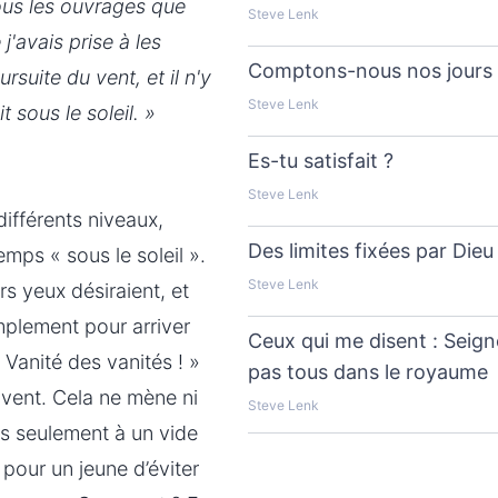
tous les ouvrages que
Steve Lenk
j'avais prise à les
Comptons-nous nos jours 
ursuite du vent, et il n'y
Steve Lenk
 sous le soleil. »
Es-tu satisfait ?
Steve Lenk
ifférents niveaux,
Des limites fixées par Dieu
ps « sous le soleil ».
Steve Lenk
rs yeux désiraient, et
implement pour arriver
Ceux qui me disent : Seign
Vanité des vanités ! »
pas tous dans le royaume
u vent. Cela ne mène ni
Steve Lenk
is seulement à un vide
pour un jeune d’éviter