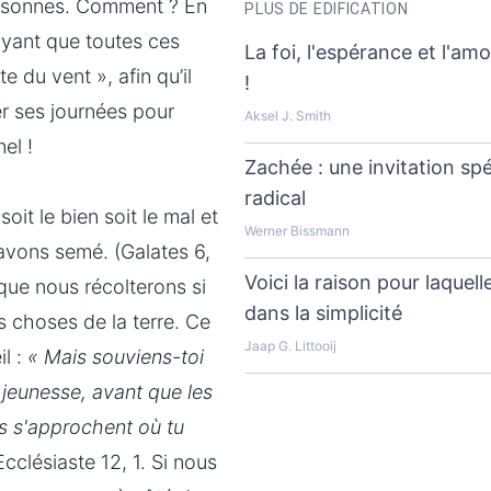
ersonnes. Comment ? En
PLUS DE EDIFICATION
oyant que toutes ces
La foi, l'espérance et l'a
e du vent », afin qu’il
!
ser ses journées pour
Aksel J. Smith
el !
Zachée : une invitation s
radical
it le bien soit le mal et
Werner Bissmann
 avons semé. (Galates 6,
Voici la raison pour laquell
que nous récolterons si
dans la simplicité
 choses de la terre. Ce
Jaap G. Littooij
il :
« Mais souviens-toi
 jeunesse, avant que les
es s'approchent où tu
Ecclésiaste 12, 1. Si nous