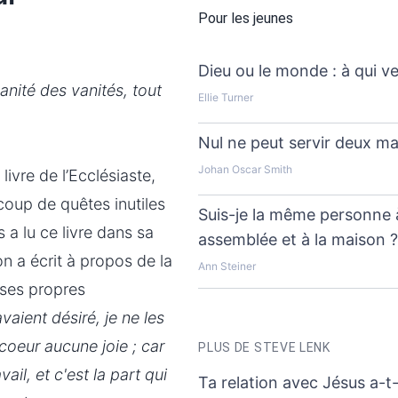
Pour les jeunes
Dieu ou le monde : à qui ve
vanité des vanités, tout
Ellie Turner
Nul ne peut servir deux ma
Johan Oscar Smith
livre de l’Ecclésiaste,
oup de quêtes inutiles
Suis-je la même personne à
 a lu ce livre dans sa
assemblée et à la maison 
on a écrit à propos de la
Ann Steiner
r ses propres
aient désiré, je ne les
 coeur aucune joie ; car
PLUS DE STEVE LENK
ail, et c'est la part qui
Ta relation avec Jésus a-t-