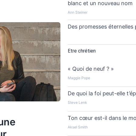
blanc et un nouveau nom
Ann Steiner
Des promesses éternelles 
Etre chrétien
« Quoi de neuf ? »
Maggie Pope
De quoi la foi peut-elle t’é
Steve Lenk
Ton cœur est-il dans le m
 une
Aksel Smith
ur