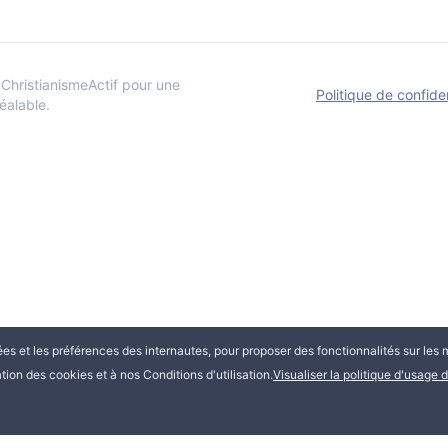
ChristianismeActif pour une
Politique de confiden
réalable.
tées et les préférences des internautes, pour proposer des fonctionnalités sur les 
ation des cookies et à nos Conditions d'utilisation.
Visualiser la politique d'usage 