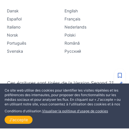
Dansk
English
Español
Français
Italiano
Nederlands
Norsk
Polski
Português
Română
Svenska
Русский
Ces écritures sont tirées de la Version Segond 21,
Copyright© 2007 Société Biblique de Genève.
Ce site web utilise des cookies pour identifier les visites répétées et les
préférences des internautes, pour proposer des fonctionnalités sur les
Utilisée avec autorisation. Tous droits réservés.
médias sociaux et pour analyser les flux. En cliquant sur « J'accepte » ou
en utilisant notre site, vous consentez à l'utilisation des cookies et à nos
Conditions d'utilisation.
Visualiser la politique d'usage de cookies
J'accepte
Accueil
Explorer
Lire
Visionner
Thème