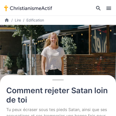
Lire
Edification
Comment rejeter Satan loin
de toi
Tu peux écraser sous tes pieds Satan, ainsi que ses
accusations et ses tromperies une bonne fois pour