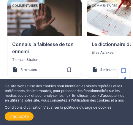
COMMENTAIRES
COMMENTAIRES
Connais la faiblesse de ton
Le dictionnaire du
ennemi
Elias Aslaksen
Tim van Stralen
3 minutes
4 minutes
Ce site web utilise des cookies pour identifier les visites répétées et les
préférences des internautes, pour proposer des fonctionnalités sur les
médias sociaux et pour analyser les flux. En cliquant sur « J'accepte » ou
en utilisant notre site, vous consentez à l'utilisation des cookies et à nos
PLUS DE LAURA PETKAU
Conditions d'utilisation.
Visualiser la politique d'usage de cookies
J'accepte
Accueil
Explorer
Lire
Visionner
Thème
COMMENTAIRES
TÉMOIGNAGES