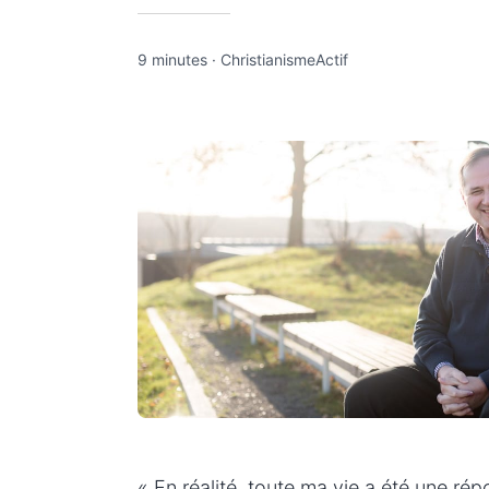
9 minutes
·
ChristianismeActif
« En réalité, toute ma vie a été une répo