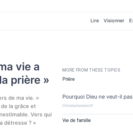
Lire
Visionner
E
 ma vie a
MORE FROM THESE TOPICS
a prière »
Prière
Pourquoi Dieu ne veut-il pa
iers de ma vie. »
de la grâce et
ChristianismeActif
 inestimable. Vers qui
Vie de famille
a détresse ? »