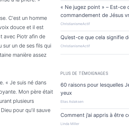
« Ne jugez point » – Est-ce 
commandement de Jésus vra
rase. C'est un homme
ChristianismeActif
voix douce et il est
t avec Piotr afin de
Qu’est-ce que cela signifie d
 sur un de ses fils qui
ChristianismeActif
rtaine manière assez
PLUS DE TÉMOIGNAGES
e. « Je suis né dans
60 raisons pour lesquelles 
royante. Mon père était
yeux
Durant plusieurs
Elias Aslaksen
Dieu pour qu'il sauve
Comment j’ai appris à être ce
Linda Miller