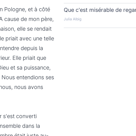
n Pologne, et à côté
Que c'est misérable de regar
. A cause de mon père,
Julia Albig
ison, elle se rendait
e priait avec une telle
entendre depuis la
eur. Elle priait que
ieu et sa puissance,
. Nous entendions ses
 nous, nous avons
 s'est converti
ensemble dans la
mbre était juste au-