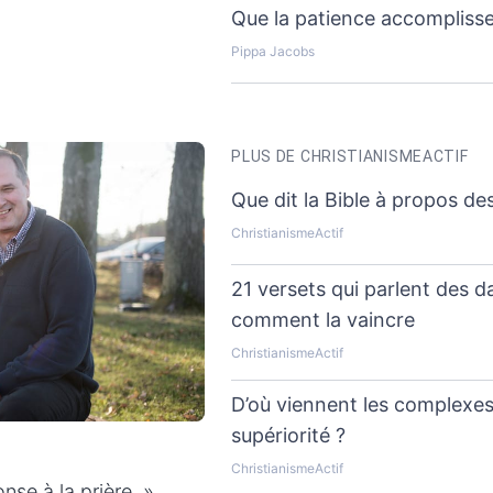
Que la patience accompliss
Pippa Jacobs
PLUS DE CHRISTIANISMEACTIF
Que dit la Bible à propos de
ChristianismeActif
21 versets qui parlent des d
comment la vaincre
ChristianismeActif
D’où viennent les complexes 
supériorité ?
ChristianismeActif
nse à la prière. »