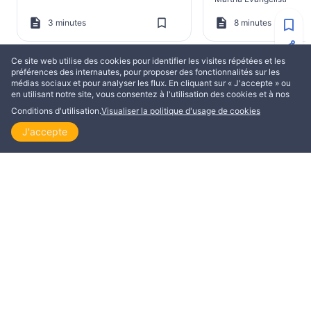
3 minutes
8 minutes
Ce site web utilise des cookies pour identifier les visites répétées et les
préférences des internautes, pour proposer des fonctionnalités sur les
médias sociaux et pour analyser les flux. En cliquant sur « J'accepte » ou
en utilisant notre site, vous consentez à l'utilisation des cookies et à nos
PLUS DE AKSEL J. SMITH
Conditions d'utilisation.
Visualiser la politique d'usage de cookies
J'accepte
Accueil
Explorer
Lire
Visionner
Thème
EDIFICATION
EDIFICATION
L’Esprit de la parole
La bonne nouvelle
prophétique
Aksel J. Smith
Aksel J. Smith
7 minutes
4 minutes