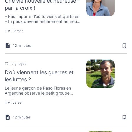
Une vie nouvelle et heureuse –
par la croix !
– Peu importe d’où tu viens et qui tu es
– tu peux devenir entièrement heureux,
affirme Nadya Georgieva de Bulgarie.
I. M. Larsen
Elle a elle-même expérimenté ce dont
elle parle et accepte de partager son
histoire avec nous.
12 minutes
Témoignages
D’où viennent les guerres et
les luttes ?
Le jeune garçon de Paso Flores en
Argentine observe le petit groupe
autour de lui. Il se rend compte qu’il
I. M. Larsen
abaisse fortement la moyenne d’âge
dans son assemblée. “Qu’est-ce que je
fais ici ?”, pense-t-il.
12 minutes