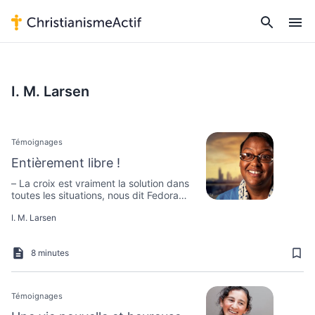
I. M. Larsen
Témoignages
Entièrement libre !
– La croix est vraiment la solution dans
toutes les situations, nous dit Fedora
avec enthousiasme. Fedora Lewis, de
I. M. Larsen
Detroit aux États-Unis, souffrait elle-
même beaucoup de son mauvais
caractère. Aujourd’hui, cette femme de
8 minutes
39 ans peut nous raconter comment la
croix l’a rendue entièrement libre.
Témoignages