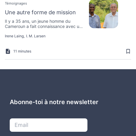
Témoignages
Une autre forme de mission
Il y a 35 ans, un jeune homme du
Cameroun a fait connaissance avec un
missionnaire qui est venu avec un
Irene Laing
I. M. Larsen
évangile différent de ce qu’il avait
entendu auparavant – un évangile
d’être libre du péché.
11 minutes
Abonne-toi à notre newsletter