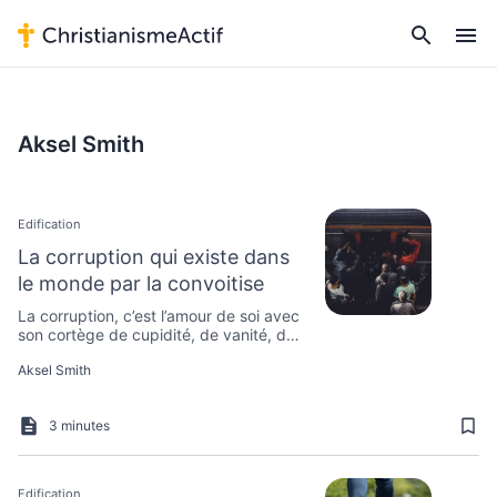
Aksel Smith
Edification
La corruption qui existe dans
le monde par la convoitise
La corruption, c’est l’amour de soi avec
son cortège de cupidité, de vanité, de
jalousie, de médisance, de commérage,
Aksel Smith
de dispute, etc. Comment pouvons-
nous la fuir ?
3 minutes
Edification