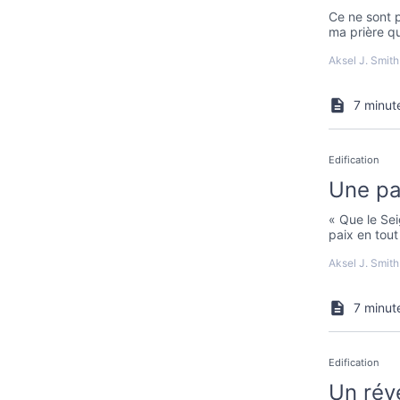
Ce ne sont p
ma prière qu
mon cœur. Q
Aksel J. Smith
qu’il répond
7 minut
Edification
Une pa
« Que le Se
paix en tou
cela fonctio
Aksel J. Smith
7 minut
Edification
Un réve