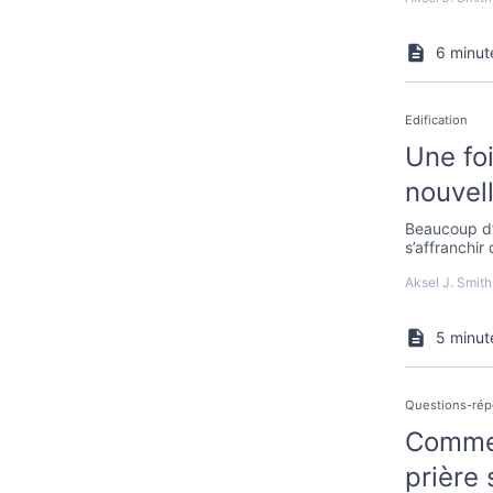
6 minut
Edification
Une foi
nouvell
Beaucoup d’
s’affranchir
en Dieu, il e
Aksel J. Smith
fardeaux du
5 minut
Questions-ré
Commen
prière