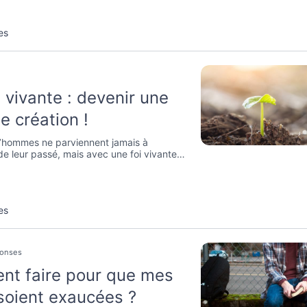
es
 vivante : devenir une
e création !
hommes ne parviennent jamais à
 de leur passé, mais avec une foi vivante
st possible de ne plus être affligé par les
 passé.
es
ponses
t faire pour que mes
 soient exaucées ?