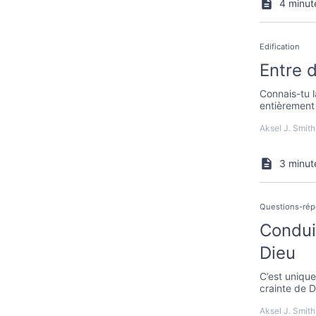
4 minut
Edification
Entre 
Connais-tu 
entièrement
Aksel J. Smith
3 minut
Questions-ré
Condui
Dieu
C’est unique
crainte de D
liberté.
Aksel J. Smith