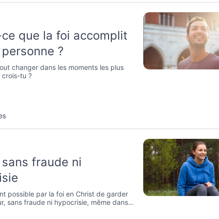
ce que la foi accomplit
 personne ?
tout changer dans les moments les plus
crois-tu ?
es
sans fraude ni
isie
ent possible par la foi en Christ de garder
r, sans fraude ni hypocrisie, même dans
uvais de la fin où on a l’apparence de la
en renie la force