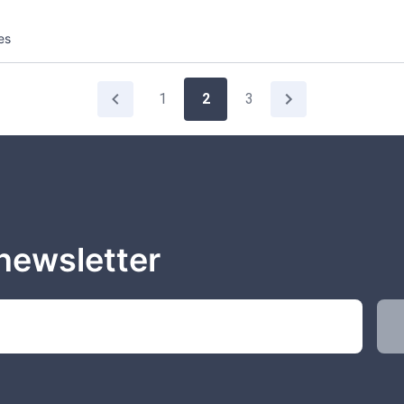
es
1
2
3
newsletter