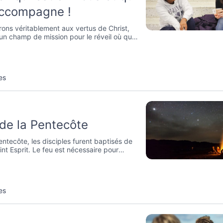
ccompagne !
rons véritablement aux vertus de Christ,
un champ de mission pour le réveil où que
.
es
 de la Pentecôte
entecôte, les disciples furent baptisés de
int Esprit. Le feu est nécessaire pour
nité.
es