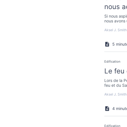
nous a
Si nous aspi
nous avons 
nous soyons
Aksel J. Smith
5 minut
Edification
Le feu
Lors de la P
feu et du Sa
préserver l’u
Aksel J. Smith
4 minut
Edification