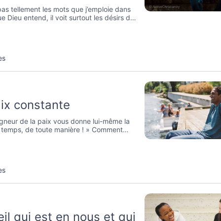
as tellement les mots que j’emploie dans
e Dieu entend, il voit surtout les désirs de
ue faut-il qu’il voie dans mon cœur pour
e à mes prières ?
es
ix constante
igneur de la paix vous donne lui-même la
t temps, de toute manière ! » Comment
nne-t-il dans la pratique ?
es
il qui est en nous et qui