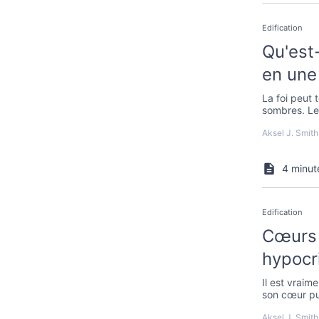
Edification
Qu'est-
en une
La foi peut 
sombres. Le 
Aksel J. Smith
4 minut
Edification
Cœurs 
hypocr
Il est vraim
son cœur pu
les temps ma
Aksel J. Smith
piété, mais 