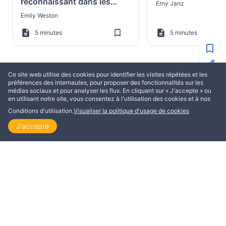
reconnaissant dans les
Erny Janz
mauvais jours également
Emily Weston
5 minutes
5 minutes
Ce site web utilise des cookies pour identifier les visites répétées et les
préférences des internautes, pour proposer des fonctionnalités sur les
médias sociaux et pour analyser les flux. En cliquant sur « J'accepte » ou
PLUS DE JANNE EPLAND
en utilisant notre site, vous consentez à l'utilisation des cookies et à nos
Conditions d'utilisation.
Visualiser la politique d'usage de cookies
EDIFICATION
EDIFICATION
J'accepte
Accueil
Explorer
Lire
Visionner
Thème
Connais-tu réellement
Sais-tu à quel poi
Jésus ?
paroles peuvent f
?
Janne Epland
Janne Epland